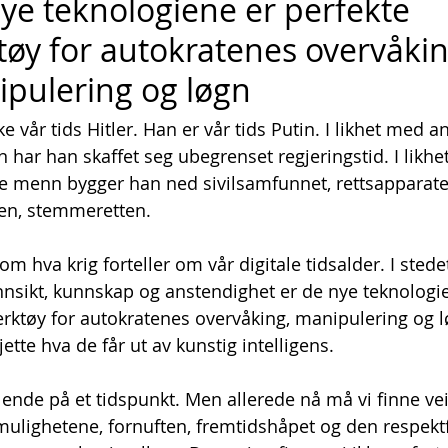
ye teknologiene er perfekte 
tøy for autokratenes overvåkin
pulering og løgn
ke vår tids Hitler. Han er vår tids Putin. I likhet med a
 har han skaffet seg ubegrenset regjeringstid. I likhe
e menn bygger han ned sivilsamfunnet, rettsapparatet
ten, stemmeretten.
, om hva krig forteller om vår digitale tidsalder. I stedet
nnsikt, kunnskap og anstendighet er de nye teknologi
erktøy for autokratenes overvåking, manipulering og l
ette hva de får ut av kunstig intelligens.
ende på et tidspunkt. Men allerede nå må vi finne ve
l mulighetene, fornuften, fremtidshåpet og den respektf