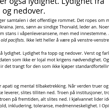
 er også lydighet. Lydighet fra 
 og nedover.
nger samtalen i det offentlige rommet. Det ropes om 
Ukraina. Jens, sønn av sindige Thorvald, leder an. Noe
 om stans i våpenleveransene, men med innestemme. 
old pacifists.
 Ikke lett heller å være på venstre-venstre
å lydighet. Lydighet fra topp og nedover. Verst og farl
ldaten som ikke er lojal mot krigens nødvendighet. Og
r det trangt for den som ikke kjøper standardfortelli
.
r apati og mental tilbaketrekking. Når verden truer og
e leverer, slites tilliten ned. Troen på institusjoner, t
 troen på fremtiden, alt slites ned. I kjølvannet lider i
d, inkludering, toleranse, medmenneskelighet. I Opi