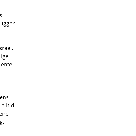
s 
ligger 
rael. 
ige 
jente 
gens 
alltid 
ene 
g.