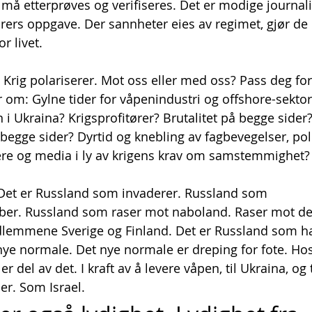
må etterprøves og verifiseres. Det er modige journali
rers oppgave. Der sannheter eies av regimet, gjør de 
r livet.
g. Krig polariserer. Mot oss eller med oss? Pass deg for
 om: Gylne tider for våpenindustri og offshore-sektor
 i Ukraina? Krigsprofitører? Brutalitet på begge sider?
begge sider? Dyrtid og knebling av fagbevegelser, poli
re og media i ly av krigens krav om samstemmighet?
Det er Russland som invaderer. Russland som 
ber. Russland som raser mot naboland. Raser mot de
emmene Sverige og Finland. Det er Russland som ha
nye normale. Det nye normale er dreping for fote. Hos 
er del av det. I kraft av å levere våpen, til Ukraina, og t
er. Som Israel.