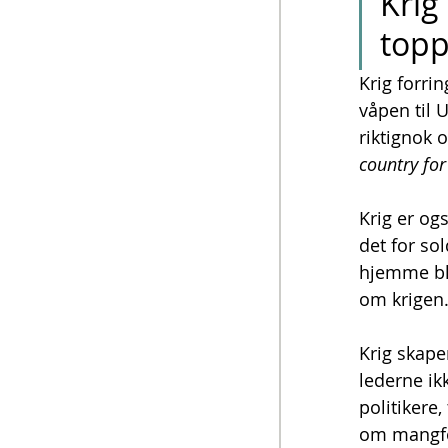
Krig
topp
Krig forri
våpen til 
riktignok
country for 
Krig er ogs
det for so
hjemme bli
om krigen
Krig skape
lederne ikk
politikere,
om mangfol