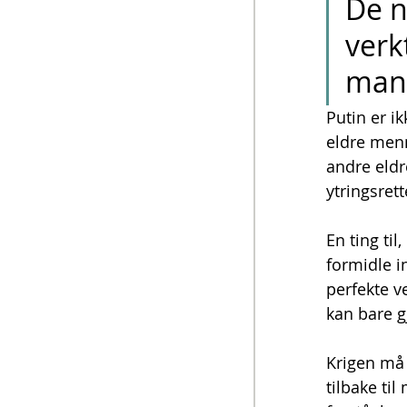
De n
verk
mani
Putin er ik
eldre menn
andre eldr
ytringsret
En ting til
formidle i
perfekte v
kan bare gj
Krigen må 
tilbake ti