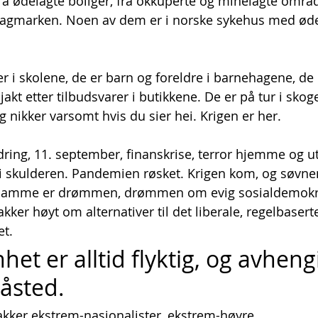
ra ødelagte boliger, fra okkuperte og minelagte område
 slagmarken. Noen av dem er i norske sykehus med øde
er i skolene, de er barn og foreldre i barnehagene, de 
akt etter tilbudsvarer i butikkene. De er på tur i skoge
g nikker varsomt hvis du sier hei. Krigen er her.
dring, 11. september, finanskrise, terror hjemme og u
 i skulderen. Pandemien røsket. Krigen kom, og søvne
 samme er drømmen, drømmen om evig sosialdemokra
kker høyt om alternativer til det liberale, regelbasert
et.
het er alltid flyktig, og avheng
tåsted.
kker ekstrem-nasjonalister, ekstrem-høyre, 