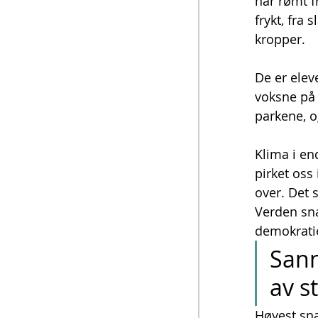
har rømt f
frykt, fra
kropper.
De er elev
voksne på j
parkene, o
Klima i en
pirket oss
over. Det
Verden sna
demokrati
Sann
av s
Høyest sna