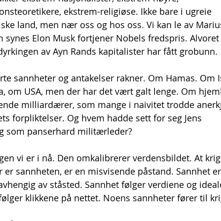
onsteoretikere, ekstrem-religiøse. Ikke bare i ugreie 
ske land, men nær oss og hos oss. Vi kan le av Mariu
 synes Elon Musk fortjener Nobels fredspris. Alvoret 
dyrkingen av Ayn Rands kapitalister har fått grobunn.
erte sannheter og antakelser rakner. Om Hamas. Om Is
, om USA, men der har det vært galt lenge. Om hjeml
tende milliardærer, som mange i naivitet trodde anerk
ets forpliktelser. Og hvem hadde sett for seg Jens 
rg som panserhard militærleder?
igen vi er i nå. Den omkalibrerer verdensbildet. At kri
er er sannheten, er en misvisende påstand. Sannhet er 
g avhengig av ståsted. Sannhet følger verdiene og ideal
følger klikkene på nettet. Noens sannheter fører til kri