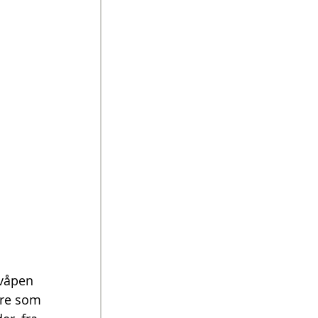
 våpen 
ere som 