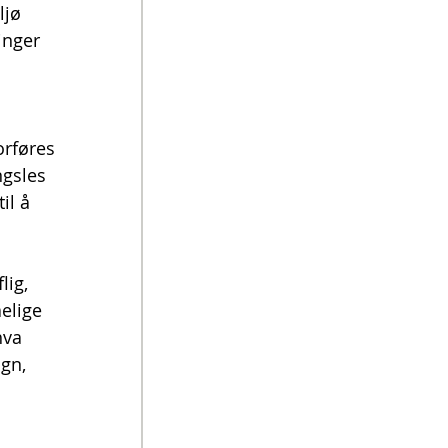
ljø 
inger 
 
orføres 
ngsles 
il å 
lig, 
åelige 
hva 
gn, 