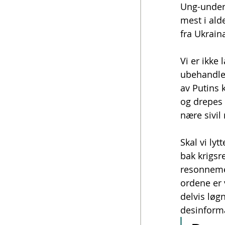
Ung-unders
mest i ald
fra Ukrain
Vi er ikke
ubehandlet
av Putins 
og drepes t
nære sivil
Skal vi lyt
bak krigsre
resonnemen
ordene er 
delvis løg
desinforma