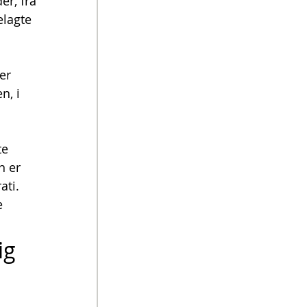
r, fra 
lagte 
er 
n, i 
te 
n er 
ti. 
e 
ig 