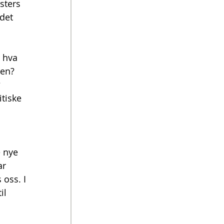
sters 
det 
 hva 
en? 
 
tiske 
 nye 
r 
oss. I 
il 