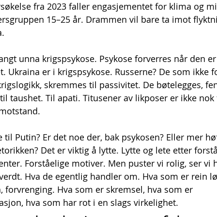
økelse fra 2023 faller engasjementet for klima og mi
ersgruppen 15–25 år. Drammen vil bare ta imot flyktn
a.
 langt unna krigspsykose. Psykose forverres når den er
. Ukraina er i krigspsykose. Russerne? De som ikke f
krigslogikk, skremmes til passivitet. De bøtelegges, fe
il taushet. Til apati. Titusener av likposer er ikke nok t
 motstand.
te til Putin? Er det noe der, bak psykosen? Eller mer høf
torikken? Det er viktig å lytte. Lytte og lete etter forst
ter. Forståelige motiver. Men puster vi rolig, ser vi 
verdt. Hva de egentlig handler om. Hva som er rein lø
n, forvrenging. Hva som er skremsel, hva som er 
sjon, hva som har rot i en slags virkelighet.