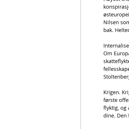
konspirasj
østeuropei
Nilsen som
bak. Helte
Internalis
Om Europa
skatteflyk
fellesskap
Stoltenbe
Krigen. Kr
første off
flyktig, o
dine. Den 