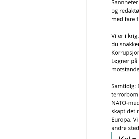
Sannheter 
og redaktø
med fare fo
Vi er i kri
du snakker
Korrupsjon
Løgner på 
motstande
Samtidig: 
terrorbom
NATO-medl
skapt det 
Europa. Vi 
andre sted