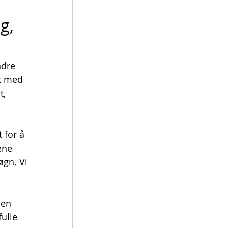
g, 
ndre 
t med 
, 
 for å 
ene 
øgn. Vi 
ien 
ulle 