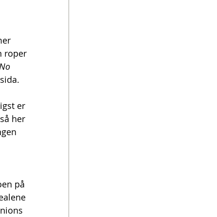
mer 
n roper 
No 
sida.
igst er 
så her 
ngen 
 
roen på 
dealene 
nions 