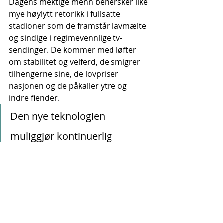
Dagens mektige menn behersker like 
mye høylytt retorikk i fullsatte 
stadioner som de framstår lavmælte 
og sindige i regimevennlige tv-
sendinger. De kommer med løfter 
om stabilitet og velferd, de smigrer 
tilhengerne sine, de lovpriser 
nasjonen og de påkaller ytre og 
indre fiender.
Den nye teknologien 
muliggjør kontinuerlig 
overvåking og sensur 
Den nye teknologien muliggjør
kontinuerlig overvåking og sensur i 
et omfang verden aldri har sett før. 
Føyer vi til god gammeldags bruk av 
politivold, vilkårlig fengsling og 