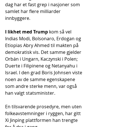
dag har et fast grep i nasjoner som 
samlet har flere milliarder 
innbyggere.
I likhet med Trump
 kom så vel 
Indias Modi, Bolsonaro, Erdogan og 
Etiopias Abry Ahmed til makten på 
demokratisk vis. Det samme gjelder 
Orbán i Ungarn, Kaczynski i Polen; 
Duerte i Filipinene og Netanyahu i 
Israel. I den grad Boris Johnsen viste 
noen av de samme egenskapene 
som andre sterke menn, var også 
han valgt statsminister.
En tilsvarende prosedyre, men uten 
folkeavstemninger i ryggen, har gitt 
Xi Jinping plattformen han trengte 
for å dra i gang 