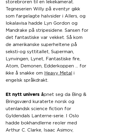
storebroren til en lekekamerat.
Tegneserien Willy på eventyr gikk
som fargelagte halvsider i Allers, og
lokalavisa hadde Lyn Gordon og
Mandrake på stripesidene. Sansen for
det fantastiske var vekket. Så kom
de amerikanske superheltene på
seksti-og syttitallet, Superman,
Lynvingen, Lynet, Fantastiske fire,
Atom, Demonen, Edderkoppen ... for
ikke å snakke om
Heavy Metal
i
engelsk språkdrakt.
Et nytt univers
å
pnet seg da Bing &
Bringsværd kuraterte norsk og
utenlandsk science fiction for
Gyldendals Lanterne-serie. I Oslo
hadde bokhandlerne reoler med
Arthur C. Clarke, Isaac Asimov,