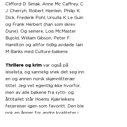
Clifford D. Simak, Anne Mc Caffrey, C.
J. Cherryh, Robert Heinlein, Philip K.
Dick, Frederik Pohl, Ursulla K Le Guin
og Frank Herbert (han som skrev
Dune). Og seinere, Lois McMaster
Bujold, Wiiliam Gibson, Peter F.
Hamilton og altfor tidlig avdøde Iain
M Banks med Culture-bøkene.
Thrillere og krim
var også på
leselista, og sannelig snek det seg inn
en og annen norsk skjønnlitterær
tittel. Jeg vet egentlig ikke hvorfor,
men av alle bøkene fra sytti- og
åttitallet står Hoems Kjærleikens
ferjereiser igjen som favoritt. Den ble
nok en åpner for andre kvaliteter i
litteraturen.